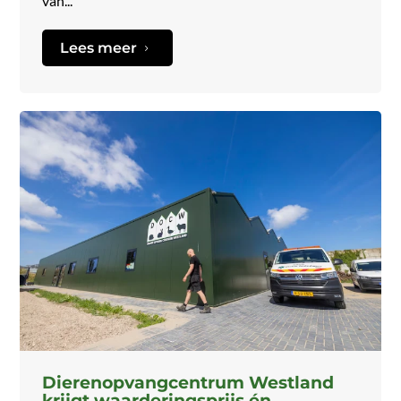
van...
Lees meer
5
Dierenopvangcentrum Westland
krijgt waarderingsprijs én