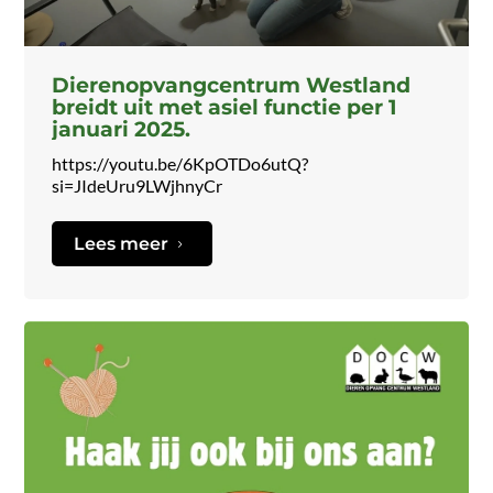
Dierenopvangcentrum Westland
breidt uit met asiel functie per 1
januari 2025.
https://youtu.be/6KpOTDo6utQ?
si=JIdeUru9LWjhnyCr
Lees meer
5