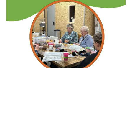
Haak je aan bij het Haakcafé
DOCW
Het haakcafé van DOCW zoekt extra creatieve
handen. Elke twee weken haken we samen
beestjes,...
Lees meer
5