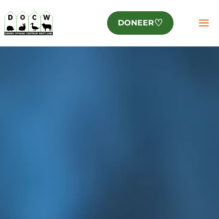
♡
DONEER