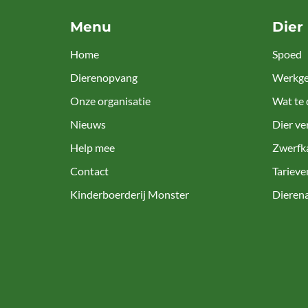
Menu
Dier
Home
Spoed
Dierenopvang
Werkge
Onze organisatie
Wat te 
Nieuws
Dier ve
Help mee
Zwerfk
Contact
Tarieve
Kinderboerderij Monster
Dieren