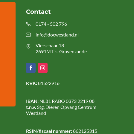
Contact
0174 - 502 796
info@docwestland.nl
Vierschaar 18
2691MT ’s-Gravenzande
KVK:
81522916
IBAN:
NL81 RABO 0373 2219 08
t.n.v.
Stg. Dieren Opvang Centrum
Westland
RSIN/fiscaal nummer:
862125315