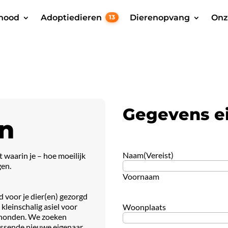
 nood
Adoptiedieren
Dierenopvang
Onz
13
Gegevens e
n
Naam
(Vereist)
t waarin je – hoe moeilijk
gen.
Voornaam
ed voor je dier(en) gezorgd
leinschalig asiel voor
Woonplaats
– honden. We zoeken
assende nieuwe eigenaar