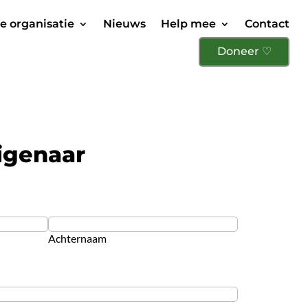
e organisatie
Nieuws
Help mee
Contact
Doneer
igenaar
Achternaam