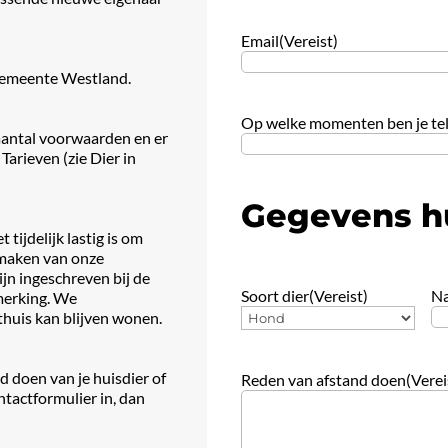
Email
(Vereist)
 gemeente Westland.
Op welke momenten ben je tel
aantal voorwaarden en er
 Tarieven (zie Dier in
Gegevens hu
t tijdelijk lastig is om
k maken van onze
jn ingeschreven bij de
Soort dier
(Vereist)
N
merking. We
thuis kan blijven wonen.
nd doen van je huisdier of
Reden van afstand doen
(Verei
ntactformulier in, dan