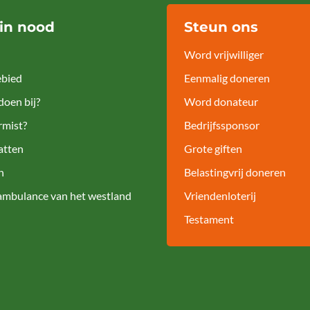
 in nood
Steun ons
Word vrijwilliger
bied
Eenmalig doneren
doen bij?
Word donateur
rmist?
Bedrijfssponsor
atten
Grote giften
n
Belastingvrij doneren
ambulance van het westland
Vriendenloterij
Testament