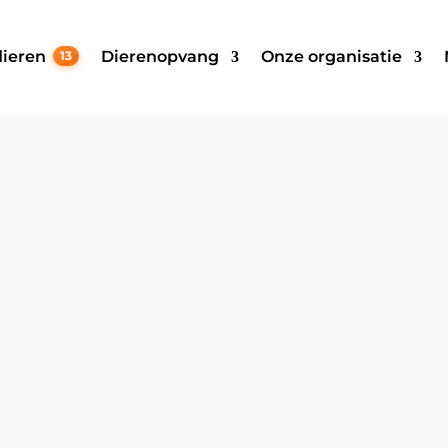
ieren
Dierenopvang
Onze organisatie
13