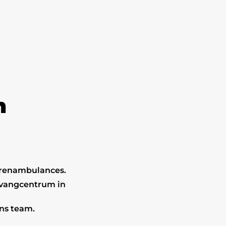
n
ierenambulances.
pvangcentrum in
ons team.