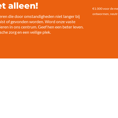
t alleen!
€1.000 voor de med
ontwormen, neutral
dieren die door omstandigheden niet langer bij
rmist of gevonden worden. Word onze vaste
ieren in ons centrum. Geef hen een beter leven.
che zorg en een veilige plek.