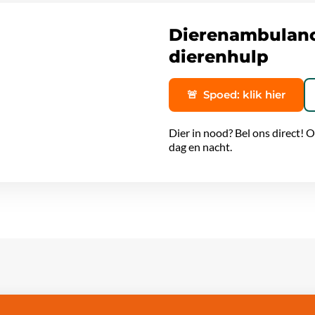
Dierenambulan
dierenhulp
🚨
Spoed: klik hier
Dier in nood? Bel ons direct!
dag en nacht.