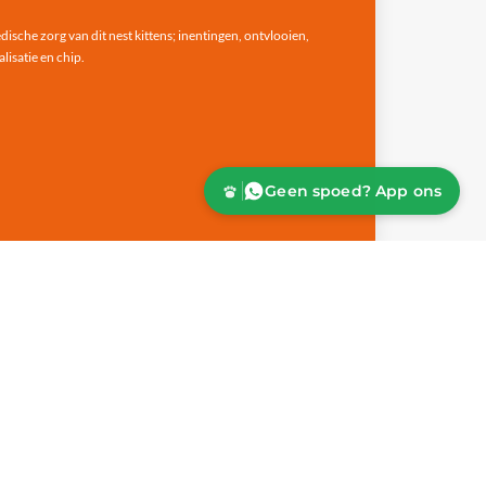
ische zorg van dit nest kittens; inentingen, ontvlooien,
isatie en chip.
Geen spoed? App ons
Alle adoptiedieren →