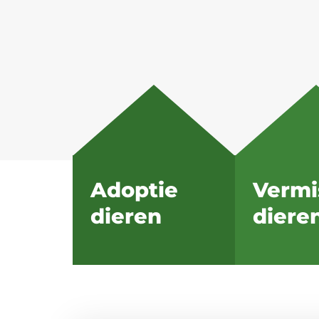
Adoptie
Vermi
dieren
diere