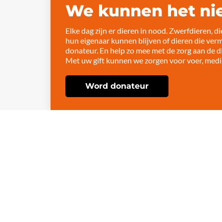
We kunnen het nie
Elke dag zijn er dieren in nood. Zwerfdieren, 
hun eigenaar kunnen blijven of dieren die ve
donateur. En help zo mee met de zorg aan de d
Met uw gift kunnen we zorgen voor voer, medis
Word donateur
Adoptiedieren