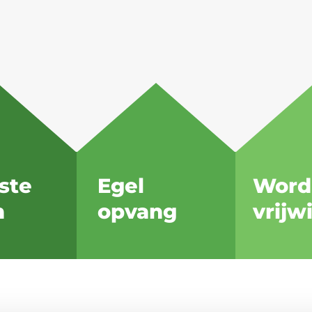
ste
Egel
Word
n
opvang
vrijwi