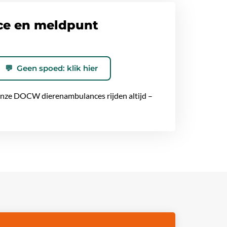
ce en meldpunt
💬
Geen spoed: klik hier
 Onze DOCW dierenambulances rijden altijd –