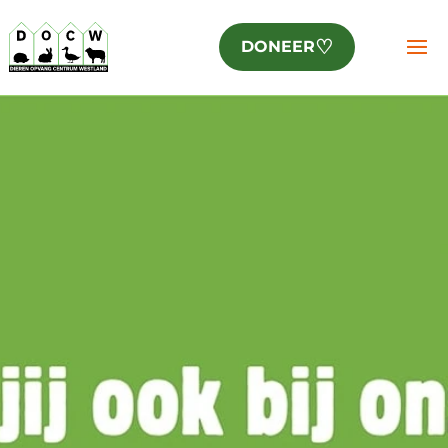
♡
DONEER