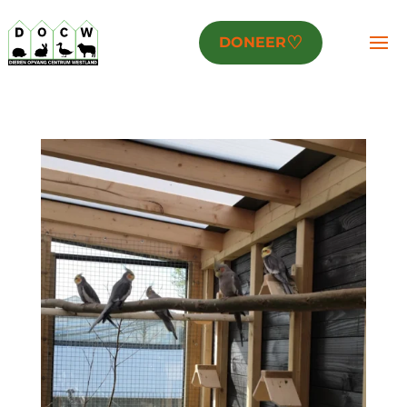
♡
DONEER