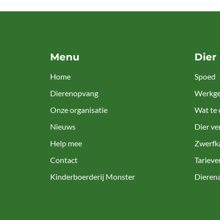
Menu
Dier
Home
Spoed
Dierenopvang
Werkge
Onze organisatie
Wat te 
Nieuws
Dier ve
Help mee
Zwerfk
Contact
Tarieve
Kinderboerderij Monster
Dieren