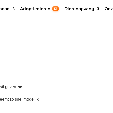
 nood
Adoptiedieren
Dierenopvang
Onz
13
wil geven. ❤️
neemt zo snel mogelijk