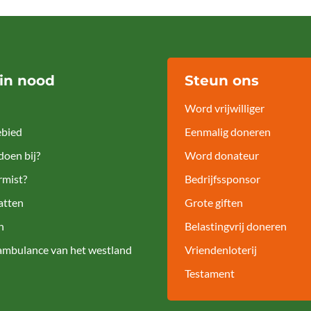
 in nood
Steun ons
Word vrijwilliger
bied
Eenmalig doneren
doen bij?
Word donateur
rmist?
Bedrijfssponsor
atten
Grote giften
n
Belastingvrij doneren
ambulance van het westland
Vriendenloterij
Testament