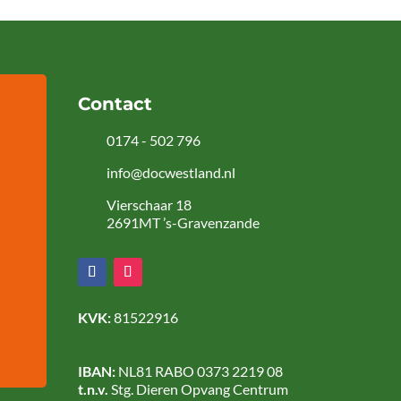
Contact
0174 - 502 796
info@docwestland.nl
Vierschaar 18
2691MT ’s-Gravenzande
KVK:
81522916
IBAN:
NL81 RABO 0373 2219 08
t.n.v.
Stg. Dieren Opvang Centrum