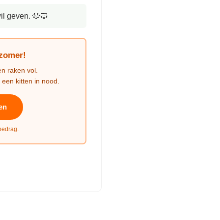
il geven. 🐶🐱
 zomer!
en raken vol.
 een kitten in nood.
ten
 bedrag.