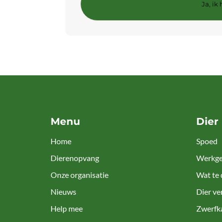
Menu
Dier
Home
Spoed
Dierenopvang
Werkge
Onze organisatie
Wat te 
Nieuws
Dier ve
Help mee
Zwerfk