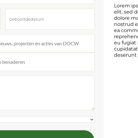
Lorem ips
elit, sed
dolore ma
DD
nostrud ex
slash
ea commod
MM
reprehend
slash
eu fugiat
 nieuws, projecten en acties van DOCW
JJJJ
cupidatat 
deserunt 
h benaderen